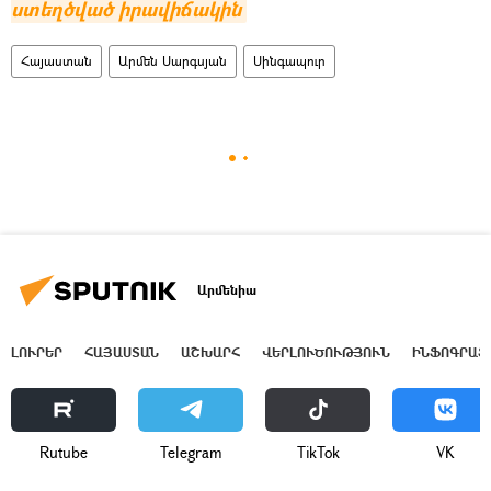
ստեղծված իրավիճակին
Հայաստան
Արմեն Սարգսյան
Սինգապուր
Արմենիա
ԼՈՒՐԵՐ
ՀԱՅԱՍՏԱՆ
ԱՇԽԱՐՀ
ՎԵՐԼՈՒԾՈՒԹՅՈՒՆ
ԻՆՖՈԳՐԱՖ
Rutube
Telegram
ТikТоk
VK