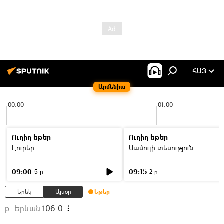
ՀԱՅ
Արմենիա
00:00
01:00
Ուղիղ եթեր
Ուղիղ եթեր
Լուրեր
Մամուլի տեսություն
09:00
09:15
5 ր
2 ր
Երեկ
Այսօր
Եթեր
ք. Երևան
106.0