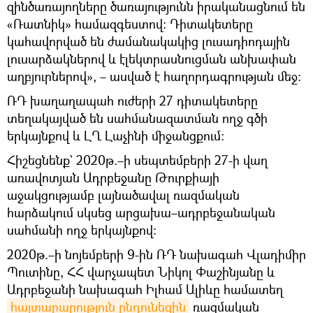
զինծառայողները ծառայությունն իրականացնում են
«Ռատնիկ» համազգեստով։ Դիտակետերը
կահավորված են ժամանակակից լուսադիոդային
լուսարձակներով և էլեկտրասնուցման անխափան
աղբյուրներով», – ասված է հաղորդագրության մեջ։
ՌԴ խաղաղապահ ուժերի 27 դիտակետերը
տեղակայված են սահմանազատման ողջ գծի
երկայնքով և ԼՂ Լաչինի միջանցքում։
Հիշեցնենք` 2020թ.–ի սեպտեմբերի 27-ի վաղ
առավոտյան Ադրբեջանը Թուրքիայի
աջակցությամբ լայնածավալ ռազմական
հարձակում սկսեց արցախա–ադրբեջանական
սահմանի ողջ երկայնքով։
2020թ.–ի նոյեմբերի 9-ին ՌԴ նախագահ Վլադիմիր
Պուտինը, ՀՀ վարչապետ Նիկոլ Փաշինյանը և
Ադրբեջանի նախագահ Իլհամ Ալիևը համատեղ
հայտարարություն ընդունեցին
ռազմական