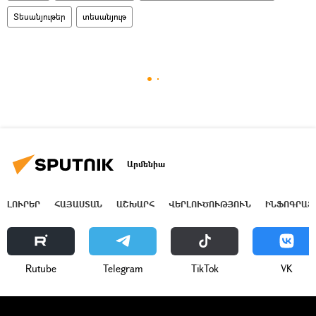
Տեսանյութեր
տեսանյութ
Արմենիա
ԼՈՒՐԵՐ
ՀԱՅԱՍՏԱՆ
ԱՇԽԱՐՀ
ՎԵՐԼՈՒԾՈՒԹՅՈՒՆ
ԻՆՖՈԳՐԱՖ
Rutube
Telegram
ТikТоk
VK