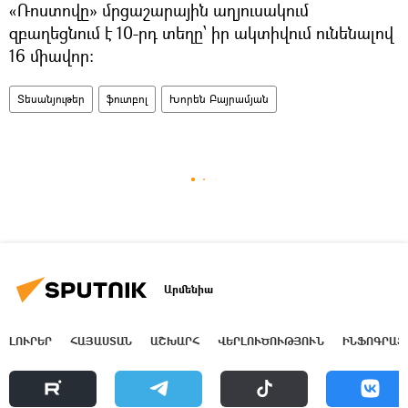
«Ռոստովը» մրցաշարային աղյուսակում
զբաղեցնում է 10-րդ տեղը՝ իր ակտիվում ունենալով
16 միավոր:
Տեսանյութեր
ֆուտբոլ
Խորեն Բայրամյան
Արմենիա
ԼՈՒՐԵՐ
ՀԱՅԱՍՏԱՆ
ԱՇԽԱՐՀ
ՎԵՐԼՈՒԾՈՒԹՅՈՒՆ
ԻՆՖՈԳՐԱՖ