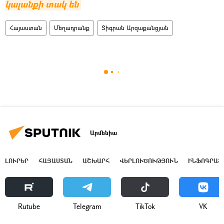
կալանքի տակ են
Հայաստան
Մեղադրանք
Տիգրան Արզաքանցյան
Արմենիա
ԼՈՒՐԵՐ
ՀԱՅԱՍՏԱՆ
ԱՇԽԱՐՀ
ՎԵՐԼՈՒԾՈՒԹՅՈՒՆ
ԻՆՖՈԳՐԱՖ
Rutube
Telegram
ТikТоk
VK