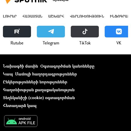
ԼՈՒՐԵՐ
ՀԱՅԱՍՏԱՆ
ԱՇԽԱՐՀ
ՎԵՐԼՈՒԾՈՒԹՅՈՒՆ
ԻՆՖՈԳՐԱՖ
Rutube
Telegram
ТikТоk
VK
Նախագծի մասին
Օգտագործման կանոնները
Կապ
Մամուլի հաղորդագրություններ
Ընկերությունների նորություններ
Գաղտնիության քաղաքականություն
Տեղեկանիշի (cookie) օգտագործման
Հետադարձ կապ