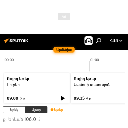
ՀԱՅ
Արմենիա
00:00
01:00
Ուղիղ եթեր
Ուղիղ եթեր
Լուրեր
Մամուլի տեսություն
09:00
09:35
6 ր
4 ր
Երեկ
Այսօր
Եթեր
ք. Երևան
106.0