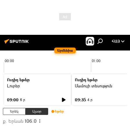
ՀԱՅ
Արմենիա
00:00
01:00
Ուղիղ եթեր
Ուղիղ եթեր
Լուրեր
Մամուլի տեսություն
09:00
09:35
6 ր
4 ր
Երեկ
Այսօր
Եթեր
ք. Երևան
106.0