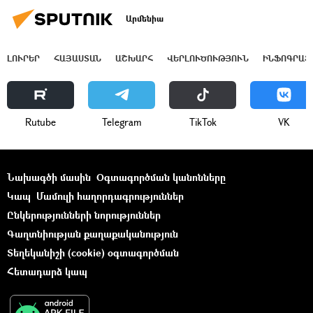
Արմենիա
ԼՈՒՐԵՐ
ՀԱՅԱՍՏԱՆ
ԱՇԽԱՐՀ
ՎԵՐԼՈՒԾՈՒԹՅՈՒՆ
ԻՆՖՈԳՐԱՖ
Rutube
Telegram
ТikТоk
VK
Նախագծի մասին
Օգտագործման կանոնները
Կապ
Մամուլի հաղորդագրություններ
Ընկերությունների նորություններ
Գաղտնիության քաղաքականություն
Տեղեկանիշի (cookie) օգտագործման
Հետադարձ կապ