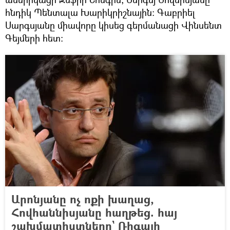
հնդիկ Պենտալա Խարիկրիշնային: Գաբրիել
Սարգսյանը միավորը կիսեց գերմանացի Վինսենտ
Գեյմերի հետ։
Արոնյանը ոչ ոքի խաղաց,
Հովհաննիսյանը հաղթեց. հայ
շախմատիստները` Ռիգայի