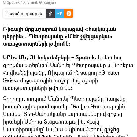
© Sputnik / Andranik Ghazaryan
Բաժանորդագրվել
Ռիգայի մրցաշարում կայացավ «հայկական
դերբին», Պետրոսյանը «Մեծ շվեյցարկա»
առաջատարների թվում է։
ԵՐԵՎԱՆ, 31 հոկտեմբերի – Sputnik.
Երկու հայ
գրոսմայստերներ՝ Մանուել Պետրոսյանը և Ռոբերտ
Հովհաննիսյանը, Ռիգայում ընթացող «Greater
Swiss» միջազգային խոշոր մրցաշարի
առաջատարների թվում են։
Չորրորդ տուրում Մանուել Պետրոսյանը հաղթեց
իսպանացի գրոսմայստեր Դավիթ Գուիխարոյին:
Սամվել Տեր-Սահակյանը սպիտակներով զիջեց
իրանցի Ամիրա Տաբատաբային, Հայկ
Մարտիրոսյանը` ևս, նա սպիտակներով զիջեց
ամերիկացի Ջեֆրի Շոնգին, Սերգեյ Մովսիսյանը ՝