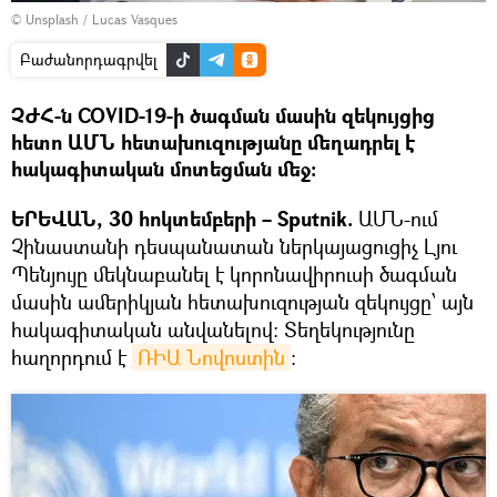
©
Unsplash
/
Lucas Vasques
Բաժանորդագրվել
ՉԺՀ-ն COVID-19-ի ծագման մասին զեկույցից
հետո ԱՄՆ հետախուզությանը մեղադրել է
հակագիտական մոտեցման մեջ։
ԵՐԵՎԱՆ, 30 հոկտեմբերի – Sputnik.
ԱՄՆ-ում
Չինաստանի դեսպանատան ներկայացուցիչ Լյու
Պենյույը մեկնաբանել է կորոնավիրուսի ծագման
մասին ամերիկյան հետախուզության զեկույցը՝ այն
հակագիտական անվանելով։ Տեղեկությունը
հաղորդում է
ՌԻԱ Նովոստին
: