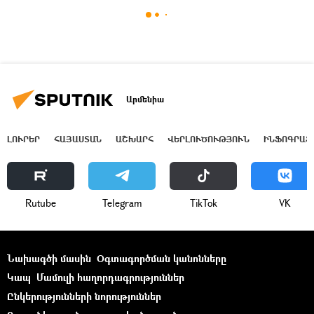
Արմենիա
ԼՈՒՐԵՐ
ՀԱՅԱՍՏԱՆ
ԱՇԽԱՐՀ
ՎԵՐԼՈՒԾՈՒԹՅՈՒՆ
ԻՆՖՈԳՐԱՖ
Rutube
Telegram
ТikТоk
VK
Նախագծի մասին
Օգտագործման կանոնները
Կապ
Մամուլի հաղորդագրություններ
Ընկերությունների նորություններ