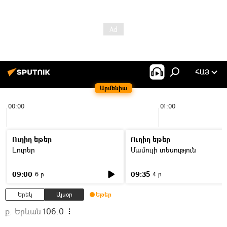
ՀԱՅ
Արմենիա
00:00
01:00
Ուղիղ եթեր
Ուղիղ եթեր
Լուրեր
Մամուլի տեսություն
09:00
09:35
6 ր
4 ր
Երեկ
Այսօր
Եթեր
ք. Երևան
106.0