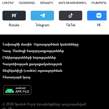
ԼՈՒՐԵՐ
ՀԱՅԱՍՏԱՆ
ԱՇԽԱՐՀ
ՎԵՐԼՈՒԾՈՒԹՅՈՒՆ
ԻՆՖՈԳՐԱՖ
Rutube
Telegram
ТikТоk
VK
Նախագծի մասին
Օգտագործման կանոնները
Կապ
Մամուլի հաղորդագրություններ
Ընկերությունների նորություններ
Գաղտնիության քաղաքականություն
Տեղեկանիշի (cookie) օգտագործման
Հետադարձ կապ
© 2026 Sputnik Բոլոր իրավունքները պաշտպանված
են. 18+