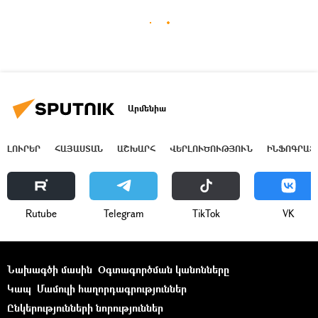
Արմենիա
ԼՈՒՐԵՐ
ՀԱՅԱՍՏԱՆ
ԱՇԽԱՐՀ
ՎԵՐԼՈՒԾՈՒԹՅՈՒՆ
ԻՆՖՈԳՐԱՖ
Rutube
Telegram
ТikТоk
VK
Նախագծի մասին
Օգտագործման կանոնները
Կապ
Մամուլի հաղորդագրություններ
Ընկերությունների նորություններ