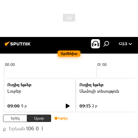
ՀԱՅ
Արմենիա
00:00
01:00
Ուղիղ եթեր
Ուղիղ եթեր
Լուրեր
Մամուլի տեսություն
09:00
09:15
5 ր
2 ր
Երեկ
Այսօր
Եթեր
ք. Երևան
106.0