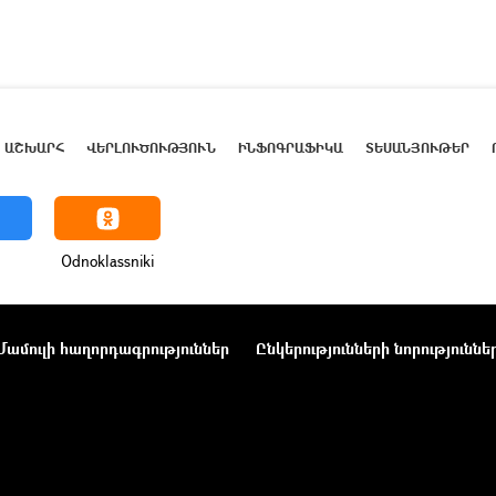
ԱՇԽԱՐՀ
ՎԵՐԼՈՒԾՈՒԹՅՈՒՆ
ԻՆՖՈԳՐԱՖԻԿԱ
ՏԵՍԱՆՅՈՒԹԵՐ
Odnoklassniki
Մամուլի հաղորդագրություններ
Ընկերությունների նորություննե