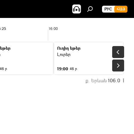
РУС
ՀԱՅ
5:25
16:00
 եթեր
Ուղիղ եթեր
ր
Լուրեր
19:00
46 ր
46 ր
ք. Երևան
106.0