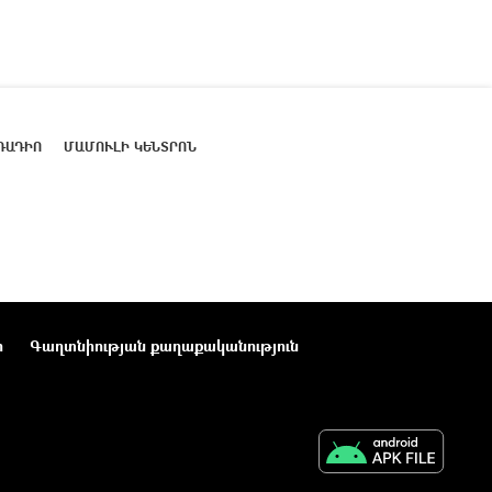
ՌԱԴԻՈ
ՄԱՄՈՒԼԻ ԿԵՆՏՐՈՆ
ր
Գաղտնիության քաղաքականություն