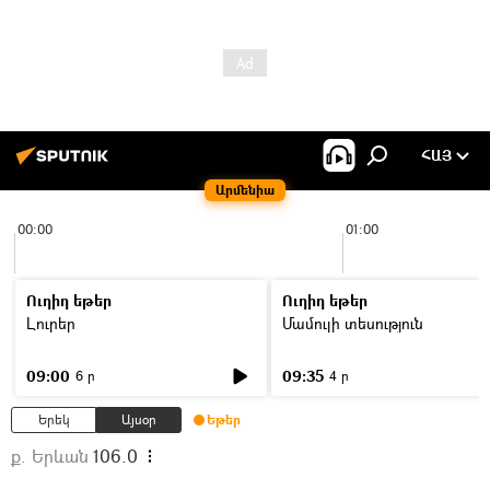
ՀԱՅ
Արմենիա
00:00
01:00
Ուղիղ եթեր
Ուղիղ եթեր
Լուրեր
Մամուլի տեսություն
09:00
09:35
6 ր
4 ր
Երեկ
Այսօր
Եթեր
ք. Երևան
106.0