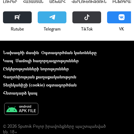
ԼՈՒՐԵՐ
ՀԱՅԱՍՏԱՆ
ԱՇԽԱՐՀ
ՎԵՐԼՈՒԾՈՒԹՅՈՒՆ
ԻՆՖՈԳՐԱՖ
Rutube
Telegram
ТikТоk
VK
Նախագծի մասին
Օգտագործման կանոնները
Կապ
Մամուլի հաղորդագրություններ
Ընկերությունների նորություններ
Գաղտնիության քաղաքականություն
Տեղեկանիշի (cookie) օգտագործման
Հետադարձ կապ
© 2026 Sputnik Բոլոր իրավունքները պաշտպանված
են. 18+