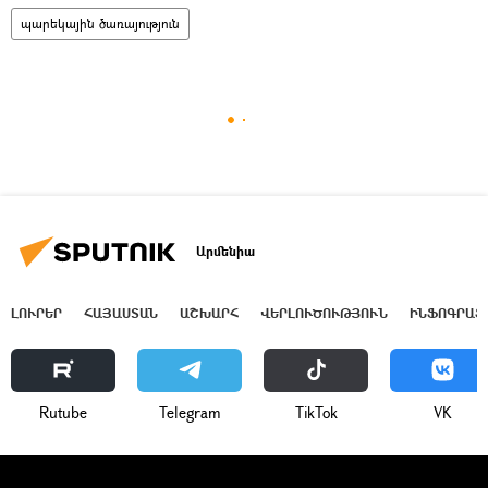
պարեկային ծառայություն
Արմենիա
ԼՈՒՐԵՐ
ՀԱՅԱՍՏԱՆ
ԱՇԽԱՐՀ
ՎԵՐԼՈՒԾՈՒԹՅՈՒՆ
ԻՆՖՈԳՐԱՖ
Rutube
Telegram
ТikТоk
VK