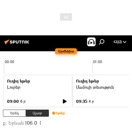
ՀԱՅ
Արմենիա
00:00
01:00
Ուղիղ եթեր
Ուղիղ եթեր
Լուրեր
Մամուլի տեսություն
09:00
09:35
6 ր
4 ր
Երեկ
Այսօր
Եթեր
ք. Երևան
106.0