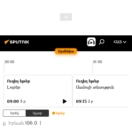
ՀԱՅ
Արմենիա
00:00
01:00
Ուղիղ եթեր
Ուղիղ եթեր
Լուրեր
Մամուլի տեսություն
09:00
09:15
5 ր
2 ր
Երեկ
Այսօր
Եթեր
ք. Երևան
106.0