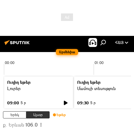
ՀԱՅ
Արմենիա
00:00
01:00
Ուղիղ եթեր
Ուղիղ եթեր
Լուրեր
Մամուլի տեսություն
09:00
09:30
5 ր
5 ր
Երեկ
Այսօր
Եթեր
ք. Երևան
106.0