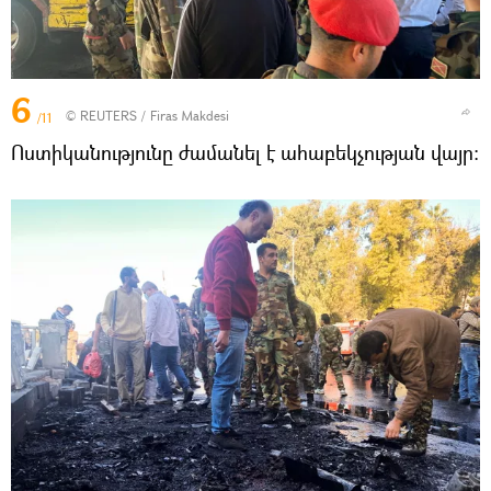
6
©
REUTERS
/ Firas Makdesi
/11
Ոստիկանությունը ժամանել է ահաբեկչության վայր։