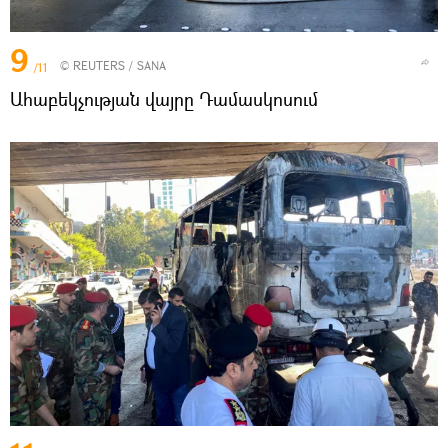
9
©
REUTERS
/ SANA
/11
Ահաբեկչության վայրը Դամասկոսում