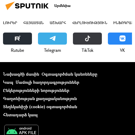
Արմենիա
ԼՈՒՐԵՐ
ՀԱՅԱՍՏԱՆ
ԱՇԽԱՐՀ
ՎԵՐԼՈՒԾՈՒԹՅՈՒՆ
ԻՆՖՈԳՐԱՖ
Rutube
Telegram
ТikТоk
VK
Նախագծի մասին
Օգտագործման կանոնները
Կապ
Մամուլի հաղորդագրություններ
Ընկերությունների նորություններ
Գաղտնիության քաղաքականություն
Տեղեկանիշի (cookie) օգտագործման
Հետադարձ կապ