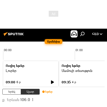
ՀԱՅ
Արմենիա
00:00
01:00
Ուղիղ եթեր
Ուղիղ եթեր
Լուրեր
Մամուլի տեսություն
09:00
09:35
6 ր
4 ր
Երեկ
Այսօր
Եթեր
ք. Երևան
106.0