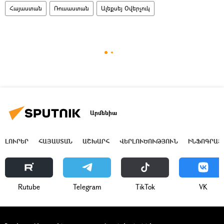
Հայաստան
Ռուսաստան
Ալեքսեյ Օվերչուկ
Արմենիա
ԼՈՒՐԵՐ
ՀԱՅԱՍՏԱՆ
ԱՇԽԱՐՀ
ՎԵՐԼՈՒԾՈՒԹՅՈՒՆ
ԻՆՖՈԳՐԱՖ
Rutube
Telegram
ТikТоk
VK