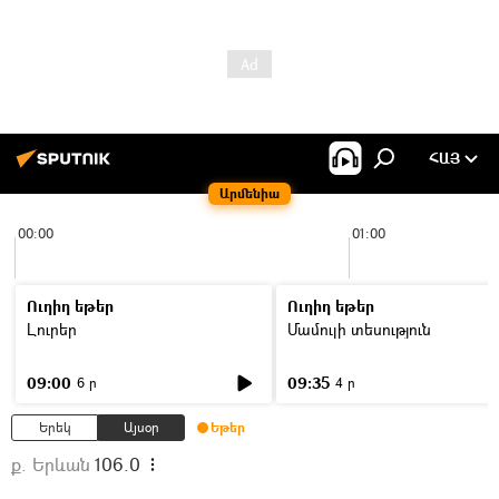
ՀԱՅ
Արմենիա
00:00
01:00
Ուղիղ եթեր
Ուղիղ եթեր
Լուրեր
Մամուլի տեսություն
09:00
09:35
6 ր
4 ր
Երեկ
Այսօր
Եթեր
ք. Երևան
106.0