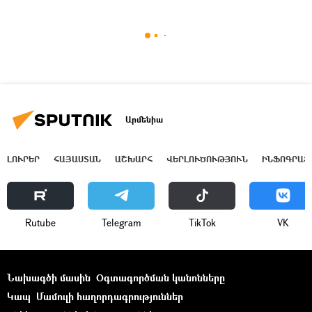
Արմենիա
ԼՈՒՐԵՐ
ՀԱՅԱՍՏԱՆ
ԱՇԽԱՐՀ
ՎԵՐԼՈՒԾՈՒԹՅՈՒՆ
ԻՆՖՈԳՐԱՖ
Rutube
Telegram
ТikТоk
VK
Նախագծի մասին
Օգտագործման կանոնները
Կապ
Մամուլի հաղորդագրություններ