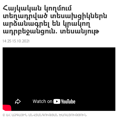
Հայկական կողմում
տեղադրված տեսախցիկներն
արձանագրել են կրակող
ադրբեջանցուն. տեսանյութ
14:25 15.10.2021
©
ԱՀ ԱԶԳԱՅԻՆ ԱՆՎՏԱՆԳՈՒԹՅԱՆ ԾԱՌԱՅՈՒԹՅՈՒՆ