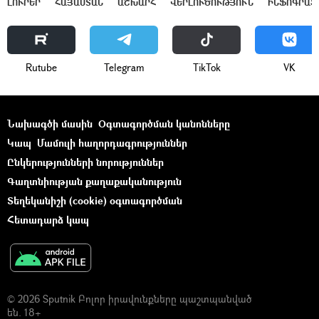
ԼՈՒՐԵՐ
ՀԱՅԱՍՏԱՆ
ԱՇԽԱՐՀ
ՎԵՐԼՈՒԾՈՒԹՅՈՒՆ
ԻՆՖՈԳՐԱՖ
Rutube
Telegram
ТikТоk
VK
Նախագծի մասին
Օգտագործման կանոնները
Կապ
Մամուլի հաղորդագրություններ
Ընկերությունների նորություններ
Գաղտնիության քաղաքականություն
Տեղեկանիշի (cookie) օգտագործման
Հետադարձ կապ
© 2026 Sputnik Բոլոր իրավունքները պաշտպանված
են. 18+