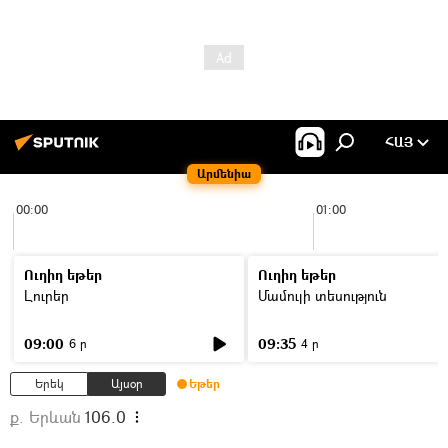
ՀԱՅ
Արմենիա
00:00
01:00
Ուղիղ եթեր
Ուղիղ եթեր
Լուրեր
Մամուլի տեսություն
09:00
09:35
6 ր
4 ր
Երեկ
Այսօր
Եթեր
ք. Երևան
106.0