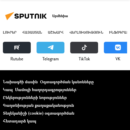
Արմենիա
ԼՈՒՐԵՐ
ՀԱՅԱՍՏԱՆ
ԱՇԽԱՐՀ
ՎԵՐԼՈՒԾՈՒԹՅՈՒՆ
ԻՆՖՈԳՐԱՖ
Rutube
Telegram
ТikТоk
VK
Նախագծի մասին
Օգտագործման կանոնները
Կապ
Մամուլի հաղորդագրություններ
Ընկերությունների նորություններ
Գաղտնիության քաղաքականություն
Տեղեկանիշի (cookie) օգտագործման
Հետադարձ կապ