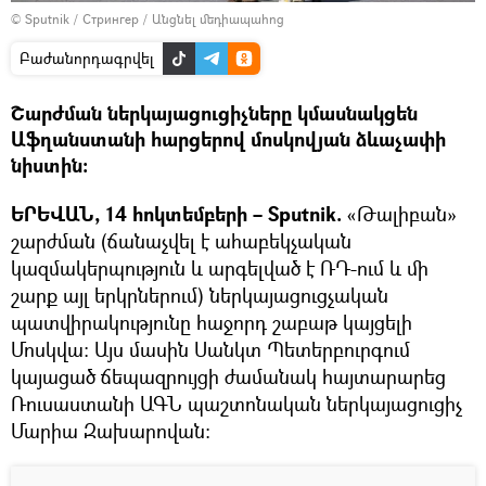
© Sputnik / Стрингер
/
Անցնել մեդիապահոց
Բաժանորդագրվել
Շարժման ներկայացուցիչները կմասնակցեն
Աֆղանստանի հարցերով մոսկովյան ձևաչափի
նիստին։
ԵՐԵՎԱՆ, 14 հոկտեմբերի – Sputnik.
«Թալիբան»
շարժման (ճանաչվել է ահաբեկչական
կազմակերպություն և արգելված է ՌԴ-ում և մի
շարք այլ երկրներում) ներկայացուցչական
պատվիրակությունը հաջորդ շաբաթ կայցելի
Մոսկվա: Այս մասին Սանկտ Պետերբուրգում
կայացած ճեպազրույցի ժամանակ հայտարարեց
Ռուսաստանի ԱԳՆ պաշտոնական ներկայացուցիչ
Մարիա Զախարովան։