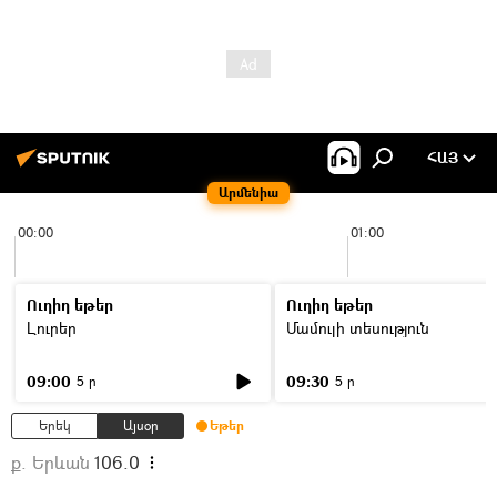
ՀԱՅ
Արմենիա
00:00
01:00
Ուղիղ եթեր
Ուղիղ եթեր
Լուրեր
Մամուլի տեսություն
09:00
09:30
5 ր
5 ր
Երեկ
Այսօր
Եթեր
ք. Երևան
106.0