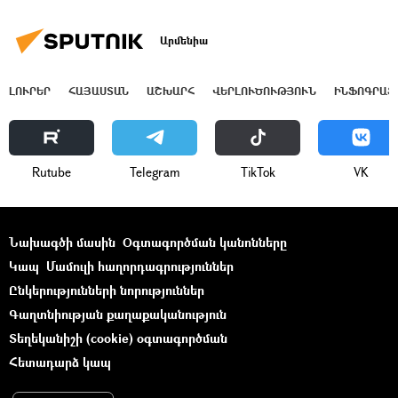
Արմենիա
ԼՈՒՐԵՐ
ՀԱՅԱՍՏԱՆ
ԱՇԽԱՐՀ
ՎԵՐԼՈՒԾՈՒԹՅՈՒՆ
ԻՆՖՈԳՐԱՖ
Rutube
Telegram
ТikТоk
VK
Նախագծի մասին
Օգտագործման կանոնները
Կապ
Մամուլի հաղորդագրություններ
Ընկերությունների նորություններ
Գաղտնիության քաղաքականություն
Տեղեկանիշի (cookie) օգտագործման
Հետադարձ կապ