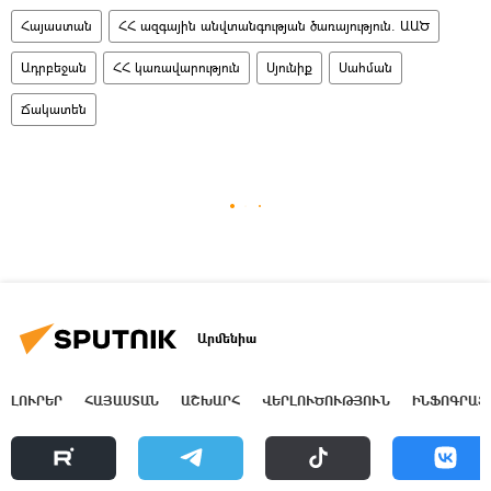
Հայաստան
ՀՀ ազգային անվտանգության ծառայություն. ԱԱԾ
Ադրբեջան
ՀՀ կառավարություն
Սյունիք
Սահման
Ճակատեն
Արմենիա
ԼՈՒՐԵՐ
ՀԱՅԱՍՏԱՆ
ԱՇԽԱՐՀ
ՎԵՐԼՈՒԾՈՒԹՅՈՒՆ
ԻՆՖՈԳՐԱՖ