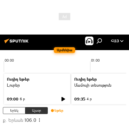
ՀԱՅ
Արմենիա
00:00
01:00
Ուղիղ եթեր
Ուղիղ եթեր
Լուրեր
Մամուլի տեսություն
09:00
09:35
6 ր
4 ր
Երեկ
Այսօր
Եթեր
ք. Երևան
106.0