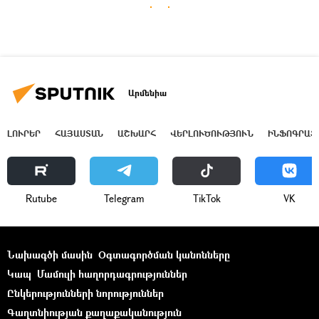
Արմենիա
ԼՈՒՐԵՐ
ՀԱՅԱՍՏԱՆ
ԱՇԽԱՐՀ
ՎԵՐԼՈՒԾՈՒԹՅՈՒՆ
ԻՆՖՈԳՐԱՖ
Rutube
Telegram
ТikТоk
VK
Նախագծի մասին
Օգտագործման կանոնները
Կապ
Մամուլի հաղորդագրություններ
Ընկերությունների նորություններ
Գաղտնիության քաղաքականություն