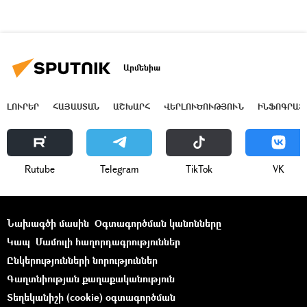
Արմենիա
ԼՈՒՐԵՐ
ՀԱՅԱՍՏԱՆ
ԱՇԽԱՐՀ
ՎԵՐԼՈՒԾՈՒԹՅՈՒՆ
ԻՆՖՈԳՐԱՖ
Rutube
Telegram
ТikТоk
VK
Նախագծի մասին
Օգտագործման կանոնները
Կապ
Մամուլի հաղորդագրություններ
Ընկերությունների նորություններ
Գաղտնիության քաղաքականություն
Տեղեկանիշի (cookie) օգտագործման