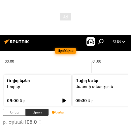
ՀԱՅ
Արմենիա
00:00
01:00
Ուղիղ եթեր
Ուղիղ եթեր
Լուրեր
Մամուլի տեսություն
09:00
09:30
5 ր
5 ր
Երեկ
Այսօր
Եթեր
ք. Երևան
106.0