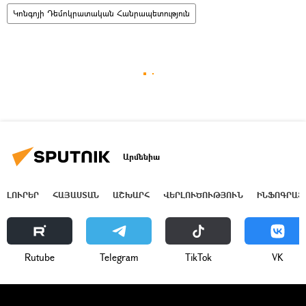
Կոնգոյի Դեմոկրատական Հանրապետություն
Արմենիա
ԼՈՒՐԵՐ
ՀԱՅԱՍՏԱՆ
ԱՇԽԱՐՀ
ՎԵՐԼՈՒԾՈՒԹՅՈՒՆ
ԻՆՖՈԳՐԱՖ
Rutube
Telegram
ТikТоk
VK