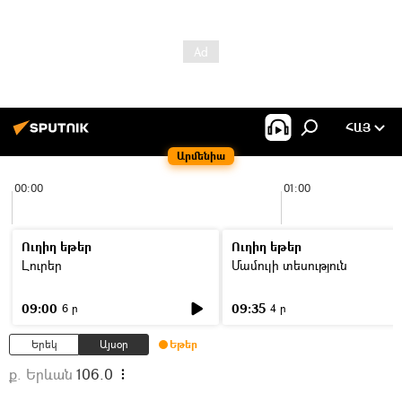
ՀԱՅ
Արմենիա
00:00
01:00
Ուղիղ եթեր
Ուղիղ եթեր
Լուրեր
Մամուլի տեսություն
09:00
09:35
6 ր
4 ր
Երեկ
Այսօր
Եթեր
ք. Երևան
106.0