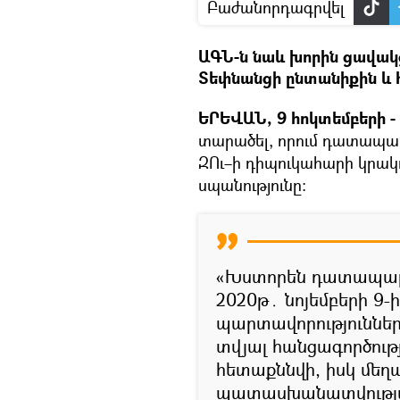
Բաժանորդագրվել
ԱԳՆ-ն նաև խորին ցավակց
Տեփնանցի ընտանիքին և
ԵՐԵՎԱՆ, 9 հոկտեմբերի - 
տարածել, որում դատապա
ԶՈւ–ի դիպուկահարի կրա
սպանությունը:
«Խստորեն դատապարտ
2020թ․ նոյեմբերի 9
պարտավորություններ
տվյալ հանցագործութ
հետաքննվի, իսկ մեղ
պատասխանատվության