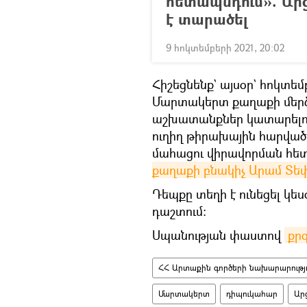
հետապնդում». Ար
է տարածել
9 հոկտեմբերի 2021, 20:02
Հիշեցնենք` այսօր` հոկտե
Մարտակերտ քաղաքի մերձ
աշխատանքներ կատարելո
ուղիղ թիրախային հարվա
մահացու վիրավորման հե
քաղաքի բնակիչ Արամ Տեփ
Դեպքը տեղի է ունեցել կ
դաշտում:
Սպանության փաստով
քրգ
ՀՀ Արտաքին գործերի նախարարությո
Մարտակերտ
դիպուկահար
Ար