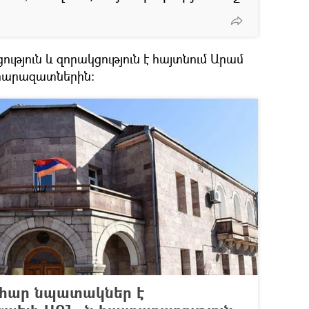
ւթյուն և զորակցություն է հայտնում Արամ
հարազատներին։
ահար նպատակներ է