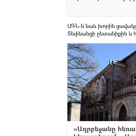
ԱԳՆ-ն նաև խորին ցավակցո
Տեփնանցի ընտանիքին և 
«Ադրբեջանը հեռ