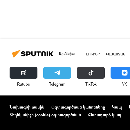
Արմենիա
ԼՈՒՐԵՐ
ՀԱՅԱՍՏԱՆ
Rutube
Telegram
ТikТоk
VK
Նախագծի մասին
Օգտագործման կանոնները
Կապ
Տեղեկանիշի (cookie) օգտագործման
Հետադարձ կապ