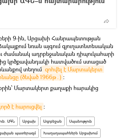
ցախի ԱԳՆ–ն հայտարարություն
մբերի 9-ին, Արցախի Հանրապետության
ակայքում նռան այգում գյուղատնտեսական
ւ ժամանակ ադրբեջանական դիպուկահարի
ծից կրծքավանդակի հատվածում ստացած
տևանքով տեղում
 զոհվել է Մարտակերտ 
նանցը (ծնված 1966թ․)
։
եսօրին՝ Մարտակերտ քաղաքի հարակից
ործ է հարուցվել
։
ւն. ԱԳՆ
Արցախ
Ադրբեջան
Սպանություն
ցախյան պատերազմ
Խաղաղապահներն Արցախում