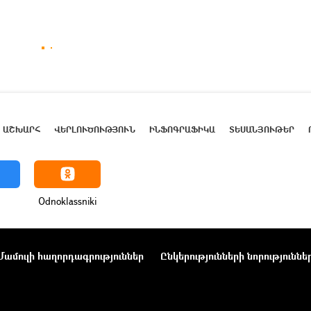
ԱՇԽԱՐՀ
ՎԵՐԼՈՒԾՈՒԹՅՈՒՆ
ԻՆՖՈԳՐԱՖԻԿԱ
ՏԵՍԱՆՅՈՒԹԵՐ
Odnoklassniki
Մամուլի հաղորդագրություններ
Ընկերությունների նորություննե