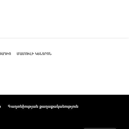
ՌԱԴԻՈ
ՄԱՄՈՒԼԻ ԿԵՆՏՐՈՆ
ր
Գաղտնիության քաղաքականություն