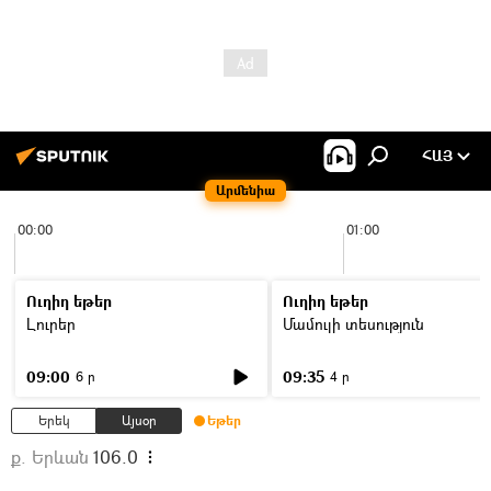
ՀԱՅ
Արմենիա
00:00
01:00
Ուղիղ եթեր
Ուղիղ եթեր
Լուրեր
Մամուլի տեսություն
09:00
09:35
6 ր
4 ր
Երեկ
Այսօր
Եթեր
ք. Երևան
106.0