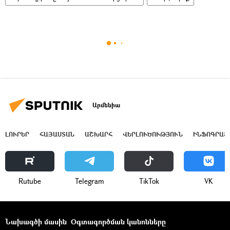
Արմենիա
ԼՈՒՐԵՐ
ՀԱՅԱՍՏԱՆ
ԱՇԽԱՐՀ
ՎԵՐԼՈՒԾՈՒԹՅՈՒՆ
ԻՆՖՈԳՐԱՖ
Rutube
Telegram
ТikТоk
VK
Նախագծի մասին
Օգտագործման կանոնները