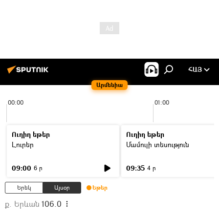
ՀԱՅ
Արմենիա
00:00
01:00
Ուղիղ եթեր
Ուղիղ եթեր
Լուրեր
Մամուլի տեսություն
09:00
09:35
6 ր
4 ր
Երեկ
Այսօր
Եթեր
ք. Երևան
106.0