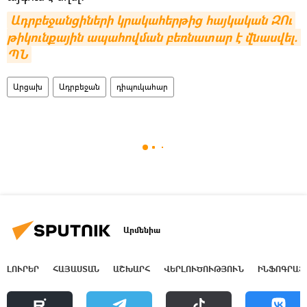
Ադրբեջանցիների կրակահերթից հայկական ԶՈւ 
թիկունքային ապահովման բեռնատար է վնասվել. 
ՊՆ
Արցախ
Ադրբեջան
դիպուկահար
Արմենիա
ԼՈՒՐԵՐ
ՀԱՅԱՍՏԱՆ
ԱՇԽԱՐՀ
ՎԵՐԼՈՒԾՈՒԹՅՈՒՆ
ԻՆՖՈԳՐԱՖ