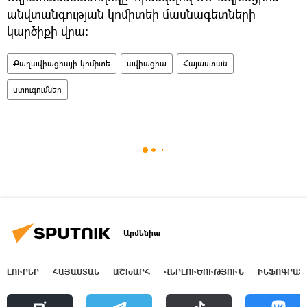
անվտանգության կոմիտեի մասնագետների
կարծիքի վրա:
Քաղավիացիայի կոմիտե
ավիացիա
Հայաստան
ստուգումներ
Արմենիա
ԼՈՒՐԵՐ
ՀԱՅԱՍՏԱՆ
ԱՇԽԱՐՀ
ՎԵՐԼՈՒԾՈՒԹՅՈՒՆ
ԻՆՖՈԳՐԱՖ