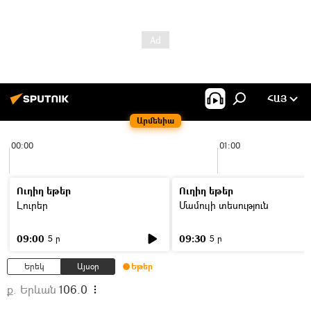
ՀԱՅ
Արմենիա
00:00
01:00
Ուղիղ եթեր
Ուղիղ եթեր
Լուրեր
Մամուլի տեսություն
09:00
09:30
5 ր
5 ր
Երեկ
Այսօր
Եթեր
ք. Երևան
106.0