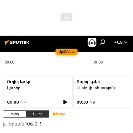
ՀԱՅ
Արմենիա
00:00
01:00
Ուղիղ եթեր
Ուղիղ եթեր
Լուրեր
Մամուլի տեսություն
09:00
09:30
5 ր
5 ր
Երեկ
Այսօր
Եթեր
ք. Երևան
106.0