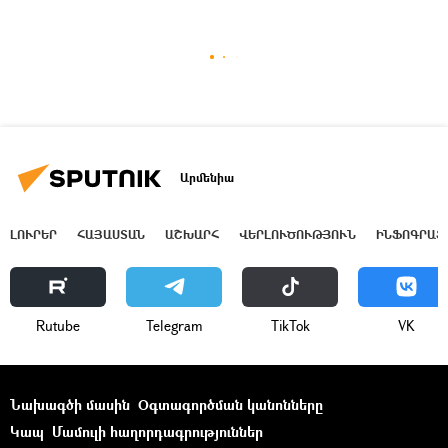
Արմենիա
ԼՈՒՐԵՐ
ՀԱՅԱՍՏԱՆ
ԱՇԽԱՐՀ
ՎԵՐԼՈՒԾՈՒԹՅՈՒՆ
ԻՆՖՈԳՐԱՖ
Rutube
Telegram
ТikТоk
VK
Նախագծի մասին
Օգտագործման կանոնները
Կապ
Մամուլի հաղորդագրություններ