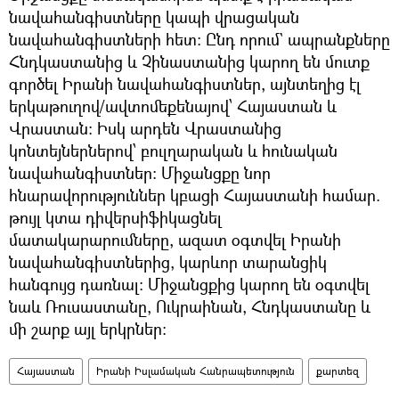
նավահանգիստները կապի վրացական
նավահանգիստների հետ։ Ընդ որում` ապրանքները
Հնդկաստանից և Չինաստանից կարող են մուտք
գործել Իրանի նավահանգիստներ, այնտեղից էլ
երկաթուղով/ավտոմեքենայով՝ Հայաստան և
Վրաստան: Իսկ արդեն Վրաստանից
կոնտեյներներով՝ բուլղարական և հունական
նավահանգիստներ։ Միջանցքը նոր
հնարավորություններ կբացի Հայաստանի համար.
թույլ կտա դիվերսիֆիկացնել
մատակարարումները, ազատ օգտվել Իրանի
նավահանգիստներից, կարևոր տարանցիկ
հանգույց դառնալ։ Միջանցքից կարող են օգտվել
նաև Ռուսաստանը, Ուկրաինան, Հնդկաստանը և
մի շարք այլ երկրներ։
Հայաստան
Իրանի Իսլամական Հանրապետություն
քարտեզ