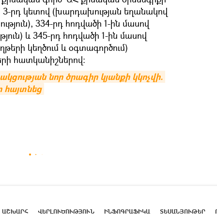
սի 3-րդ կետով (խարդախության եղանակով
թյուն), 334-րդ հոդվածի 1-ին մասով
ուն) և 345-րդ հոդվածի 1-ին մասով
երի կեղծում և օգտագործում)
րի հատկանիշներով։
ցության նոր ծրագիր կյանքի կկոչվի. 
 հայտնեց
ԱՇԽԱՐՀ
ՎԵՐԼՈՒԾՈՒԹՅՈՒՆ
ԻՆՖՈԳՐԱՖԻԿԱ
ՏԵՍԱՆՅՈՒԹԵՐ