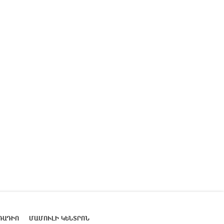
ՌԱԴԻՈ
ՄԱՄՈՒԼԻ ԿԵՆՏՐՈՆ