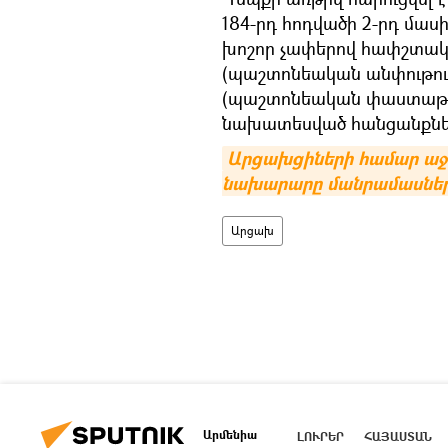
184-րդ հոդվածի 2-րդ մա
խոշոր չափերով հափշտակու
(պաշտոնեական անփութությ
(պաշտոնեական փաստաթղթ
նախատեսված հանցանքնե
Արցախցիների համար աջակ
նախարարը մանրամասներ
Արցախ
Արմենիա
ԼՈՒՐԵՐ
ՀԱՅԱՍՏԱՆ