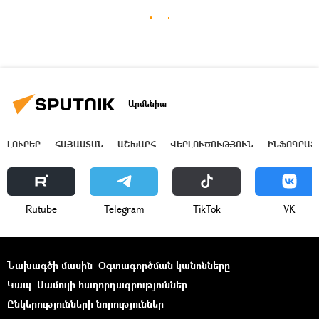
Արմենիա
ԼՈՒՐԵՐ
ՀԱՅԱՍՏԱՆ
ԱՇԽԱՐՀ
ՎԵՐԼՈՒԾՈՒԹՅՈՒՆ
ԻՆՖՈԳՐԱՖ
Rutube
Telegram
ТikТоk
VK
Նախագծի մասին
Օգտագործման կանոնները
Կապ
Մամուլի հաղորդագրություններ
Ընկերությունների նորություններ