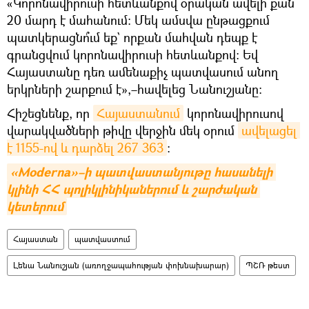
«Կորոնավիրուսի հետևանքով օրական ավելի քան
20 մարդ է մահանում։ Մեկ ամսվա ընթացքում
պատկերացնո՞ւմ եք` որքան մահվան դեպք է
գրանցվում կորոնավիրուսի հետևանքով։ Եվ
Հայաստանը դեռ ամենաքիչ պատվասում անող
երկրների շարքում է»,–հավելեց Նանուշյանը։
Հիշեցնենք, որ
Հայաստանում
կորոնավիրուսով
վարակվածների թիվը վերջին մեկ օրում
ավելացել 
է 1155-ով և դարձել 267 363
:
«Moderna»–ի պատվաստանյութը հասանելի 
կլինի ՀՀ պոլիկլինիկաներում և շարժական 
կետերում
Հայաստան
պատվաստում
Լենա Նանուշյան (առողջապահության փոխնախարար)
ՊՇՌ թեստ