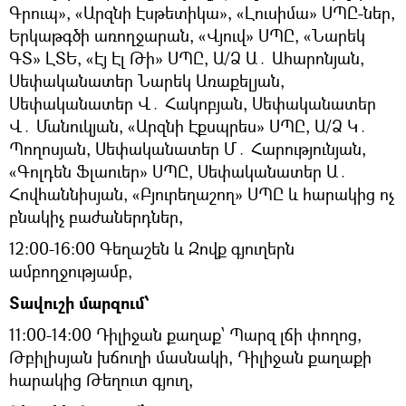
Գրուպ», «Արզնի Էսթետիկա», «Լուսիմա» ՍՊԸ-ներ,
Երկաթգծի առողջարան, «Վյուվ» ՍՊԸ, «Նարեկ
ԳՏ» ԼՏԵ, «Էյ Էլ Թի» ՍՊԸ, Ա/Ձ Ա․ Ահարոնյան,
Սեփականատեր Նարեկ Առաքելյան,
Սեփականատեր Վ․ Հակոբյան, Սեփականատեր
Վ․ Մանուկյան, «Արզնի Էքսպրես» ՍՊԸ, Ա/Ձ Կ․
Պողոսյան, Սեփականատեր Մ․ Հարությունյան,
«Գոլդեն Ֆլաուեր» ՍՊԸ, Սեփականատեր Ա․
Հովհաննիսյան, «Բյուրեղաշող» ՍՊԸ և հարակից ոչ
բնակիչ բաժաներդներ,
12։00-16։00 Գեղաշեն և Զովք գյուղերն
ամբողջությամբ,
Տավուշի մարզում՝
11:00-14:00 Դիլիջան քաղաք՝ Պարզ լճի փողոց,
Թբիլիսյան խճուղի մասնակի, Դիլիջան քաղաքի
հարակից Թեղուտ գյուղ,