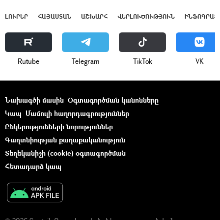
ԼՈՒՐԵՐ
ՀԱՅԱՍՏԱՆ
ԱՇԽԱՐՀ
ՎԵՐԼՈՒԾՈՒԹՅՈՒՆ
ԻՆՖՈԳՐԱՖ
Rutube
Telegram
ТikТоk
VK
Նախագծի մասին
Օգտագործման կանոնները
Կապ
Մամուլի հաղորդագրություններ
Ընկերությունների նորություններ
Գաղտնիության քաղաքականություն
Տեղեկանիշի (cookie) օգտագործման
Հետադարձ կապ