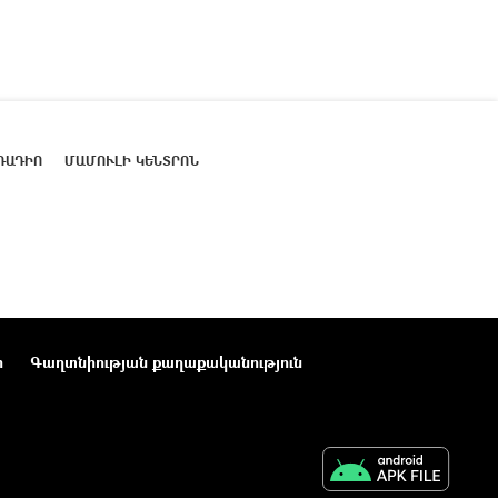
ՌԱԴԻՈ
ՄԱՄՈՒԼԻ ԿԵՆՏՐՈՆ
ր
Գաղտնիության քաղաքականություն