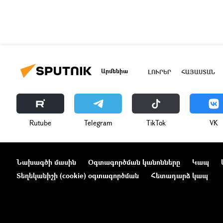
Արմենիա
ԼՈՒՐԵՐ
ՀԱՅԱՍՏԱՆ
Rutube
Telegram
ТikТоk
VK
Նախագծի մասին
Օգտագործման կանոնները
Կապ
Տեղեկանիշի (cookie) օգտագործման
Հետադարձ կապ