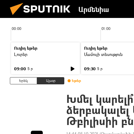
Արմենիա
00:00
01:00
Ուղիղ եթեր
Ուղիղ եթեր
Լուրեր
Մամուլի տեսություն
09:00
09:30
5 ր
5 ր
Երեկ
Այսօր
Եթեր
Խմել կարելի՞
ձերբակալել
Թբիլիսիի բ
14:44 05.10.2021
(Թարմացված է: