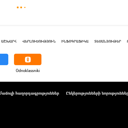
ԱՇԽԱՐՀ
ՎԵՐԼՈՒԾՈՒԹՅՈՒՆ
ԻՆՖՈԳՐԱՖԻԿԱ
ՏԵՍԱՆՅՈՒԹԵՐ
Odnoklassniki
Մամուլի հաղորդագրություններ
Ընկերությունների նորություննե