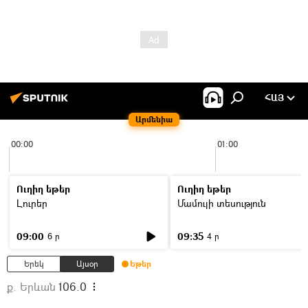
ՀԱՅ
Արմենիա
00:00
01:00
Ուղիղ եթեր
Ուղիղ եթեր
Լուրեր
Մամուլի տեսություն
09:00
09:35
6 ր
4 ր
Երեկ
Այսօր
Եթեր
ք. Երևան
106.0