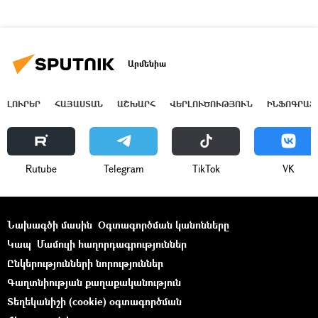
Արմենիա
ԼՈՒՐԵՐ
ՀԱՅԱՍՏԱՆ
ԱՇԽԱՐՀ
ՎԵՐԼՈՒԾՈՒԹՅՈՒՆ
ԻՆՖՈԳՐԱՖ
Rutube
Telegram
ТikТоk
VK
Նախագծի մասին
Օգտագործման կանոնները
Կապ
Մամուլի հաղորդագրություններ
Ընկերությունների նորություններ
Գաղտնիության քաղաքականություն
Տեղեկանիշի (cookie) օգտագործման