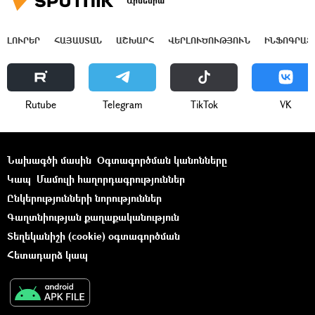
Արմենիա
ԼՈՒՐԵՐ
ՀԱՅԱՍՏԱՆ
ԱՇԽԱՐՀ
ՎԵՐԼՈՒԾՈՒԹՅՈՒՆ
ԻՆՖՈԳՐԱՖ
Rutube
Telegram
ТikТоk
VK
Նախագծի մասին
Օգտագործման կանոնները
Կապ
Մամուլի հաղորդագրություններ
Ընկերությունների նորություններ
Գաղտնիության քաղաքականություն
Տեղեկանիշի (cookie) օգտագործման
Հետադարձ կապ