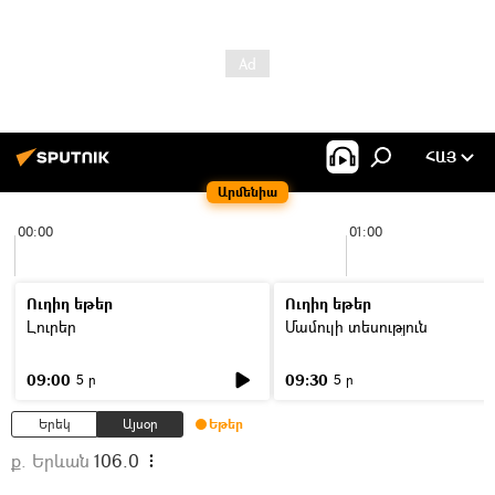
ՀԱՅ
Արմենիա
00:00
01:00
Ուղիղ եթեր
Ուղիղ եթեր
Լուրեր
Մամուլի տեսություն
09:00
09:30
5 ր
5 ր
Երեկ
Այսօր
Եթեր
ք. Երևան
106.0