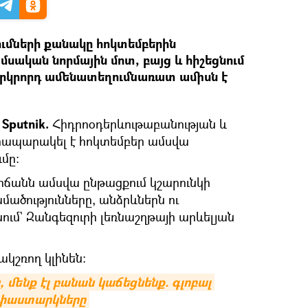
ւմների քանակը հոկտեմբերին
մսական նորմային մոտ, բայց և հիշեցնում
երկրորդ ամենատեղումնառատ ամիսն է
Sputnik.
Հիդրոօդերևութաբանության և
րապարակել է հոկտեմբեր ամսվա
մը։
ճանն ամսվա ընթացքում կշարունկի
ածությունները, անձրևներն ու
ւմ` Զանգեզուրի լեռնաշղթայի արևելյան
ակշռող կլինեն։
մենք էլ բանան կաճեցնենք. գլոբալ 
փաստարկները