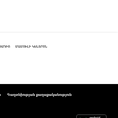
ՌԱԴԻՈ
ՄԱՄՈՒԼԻ ԿԵՆՏՐՈՆ
ր
Գաղտնիության քաղաքականություն