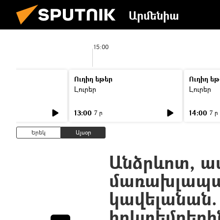
Արմենիա
15:00
Ուղիղ եթեր
Ուղիղ եթ
Լուրեր
Լուրեր
13:00
14:00
7 ր
7 ր
Երեկ
Այսօր
Անձրևոտ, ա
մառախլապա
կավելանան.
հոկտեմբերի