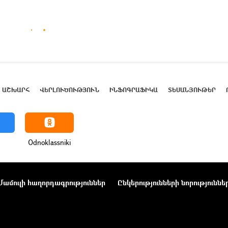
ԱՇԽԱՐՀ
ՎԵՐԼՈՒԾՈՒԹՅՈՒՆ
ԻՆՖՈԳՐԱՖԻԿԱ
ՏԵՍԱՆՅՈՒԹԵՐ
Odnoklassniki
Մամուլի հաղորդագրություններ
Ընկերությունների նորություննե