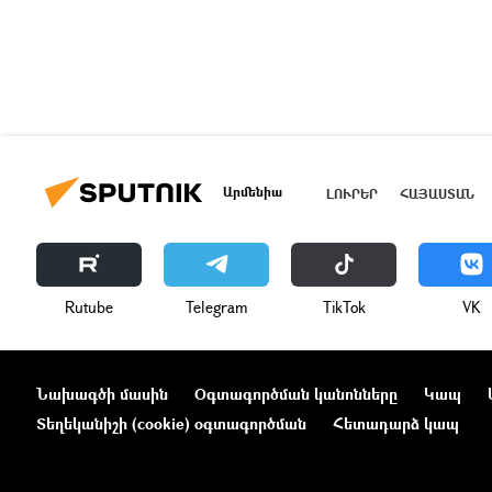
Արմենիա
ԼՈՒՐԵՐ
ՀԱՅԱՍՏԱՆ
Rutube
Telegram
ТikТоk
VK
Նախագծի մասին
Օգտագործման կանոնները
Կապ
Տեղեկանիշի (cookie) օգտագործման
Հետադարձ կապ