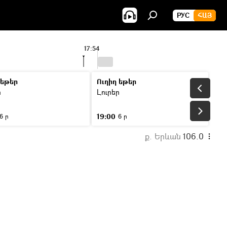
РУС
ՀԱՅ
17:54
 եթեր
Ուղիղ եթեր
ր
Լուրեր
19:00
6 ր
6 ր
ք. Երևան
106.0