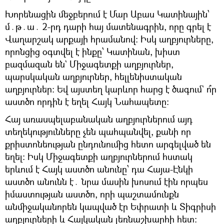
Խորենացին մեջբերում է Մար Աբաս Կատինային՝
մ․թ․ա․ 2-րդ դարի հայ մատենագրին, որը գրել է
Վաղարշակ արքայի հրամանով։ Իսկ աղբյուրները,
որոնցից օգտվել է ինքը՝ Կատինան, խիստ
բազմազան են` Միջագետքի աղբյուրներ,
պարսկական աղբյուրներ, հելլենիստական
աղբյուրներ։ Եվ այստեղ կարևոր հարց է ծագում` ո՞ր
աստծո որդին է եղել Հայկ Նահապետը։
Հայ առասպելաբանական աղբյուրներում այդ
տեղեկությունները չեն պահպանվել, քանի որ
քրիստոնեության ընդունումից հետո արգելված են
եղել։ Իսկ Միջագետքի աղբյուրներում հստակ
երևում է Հայկ աստծո անունը՝ դա Հայա-Էնկի
աստծո անունն է․ նրա մասին խոսում էին որպես
իմաստության աստծո, որի պաշտամունքն
անմիջականորեն կապված էր Եփրատի և Տիգրիսի
աղբյուրների և Հայկական լեռնաշխարհի հետ։