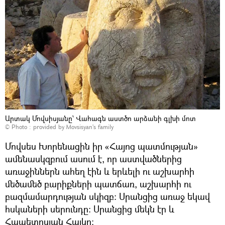
Արտակ Մովսիսյանը՝ Վահագն աստծո արձանի գլխի մոտ
© Photo : provided by Movsisyan's family
Մովսես Խորենացին իր «Հայոց պատմության»
ամենասկզբում ասում է, որ աստվածներից
առաջիններն ահեղ էին և երևելի ու աշխարհի
մեծամեծ բարիքների պատճառ, աշխարհի ու
բազմամարդության սկիզբ: Սրանցից առաջ եկավ
հսկաների սերունդը։ Սրանցից մեկն էր և
Հապետոսյան Հայկը։