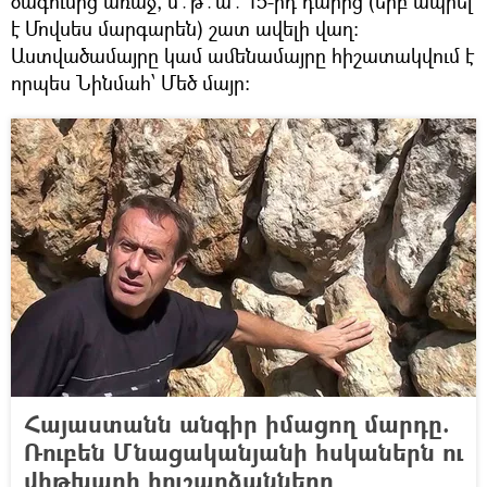
ծագումից առաջ, մ․թ․ա․ 15-րդ դարից (երբ ապրել
է Մովսես մարգարեն) շատ ավելի վաղ։
Աստվածամայրը կամ ամենամայրը հիշատակվում է
որպես Նինմահ՝ Մեծ մայր։
Հայաստանն անգիր իմացող մարդը.
Ռուբեն Մնացականյանի հսկաներն ու
վիթխարի հուշարձանները