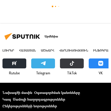
Արմենիա
ԼՈՒՐԵՐ
ՀԱՅԱՍՏԱՆ
ԱՇԽԱՐՀ
ՎԵՐԼՈՒԾՈՒԹՅՈՒՆ
ԻՆՖՈԳՐԱՖ
Rutube
Telegram
ТikТоk
VK
Նախագծի մասին
Օգտագործման կանոնները
Կապ
Մամուլի հաղորդագրություններ
Ընկերությունների նորություններ