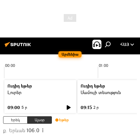
ՀԱՅ
Արմենիա
00:00
01:00
Ուղիղ եթեր
Ուղիղ եթեր
Լուրեր
Մամուլի տեսություն
09:00
09:15
5 ր
2 ր
Երեկ
Այսօր
Եթեր
ք. Երևան
106.0