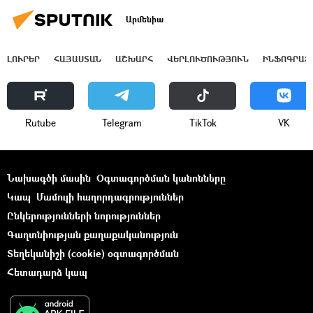
Արմենիա
ԼՈՒՐԵՐ
ՀԱՅԱՍՏԱՆ
ԱՇԽԱՐՀ
ՎԵՐԼՈՒԾՈՒԹՅՈՒՆ
ԻՆՖՈԳՐԱՖ
Rutube
Telegram
ТikТоk
VK
Նախագծի մասին
Օգտագործման կանոնները
Կապ
Մամուլի հաղորդագրություններ
Ընկերությունների նորություններ
Գաղտնիության քաղաքականություն
Տեղեկանիշի (cookie) օգտագործման
Հետադարձ կապ