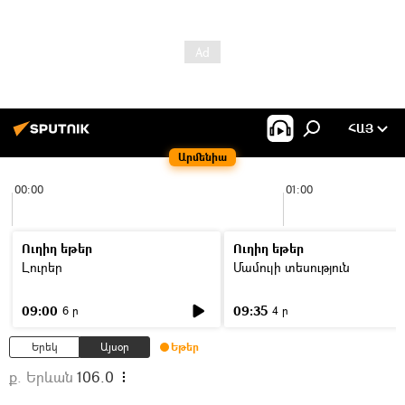
ՀԱՅ
Արմենիա
00:00
01:00
Ուղիղ եթեր
Ուղիղ եթեր
Լուրեր
Մամուլի տեսություն
09:00
09:35
6 ր
4 ր
Երեկ
Այսօր
Եթեր
ք. Երևան
106.0