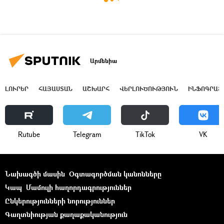
Արմենիա
ԼՈՒՐԵՐ
ՀԱՅԱՍՏԱՆ
ԱՇԽԱՐՀ
ՎԵՐԼՈՒԾՈՒԹՅՈՒՆ
ԻՆՖՈԳՐԱՖ
Rutube
Telegram
ТikТоk
VK
Նախագծի մասին
Օգտագործման կանոնները
Կապ
Մամուլի հաղորդագրություններ
Ընկերությունների նորություններ
Գաղտնիության քաղաքականություն