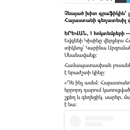
Չնայած խիտ գրաֆիկին՝ 
Հայաստանի գեղատեսիլ վա
ԵՐԵՎԱՆ, 1 հոկտեմբերի —
Եվգենի Կիսինը վերջերս
տիկնոջ՝ Կարինա Արզուման
Սևանավանք։
Համապատասխան լուսանկար
է երաժշտի կինը։
«Դե ինչ ասեմ։ Հայաստանու
երրորդ դարում կառուցված
շքեղ և գեղեցիկ. սարեր, մ
է նա։