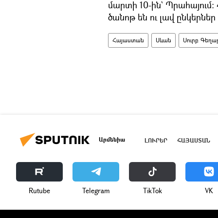
մարտի 10-ին` Պրահայում։
ծանոթ են ու լավ ընկերներ 
Հայաստան
Սևան
Սուրբ Գեղա
Արմենիա
ԼՈՒՐԵՐ
ՀԱՅԱՍՏԱՆ
Rutube
Telegram
ТikТоk
VK