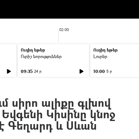
02:00
Ուղիղ եթեր
Ուղիղ եթեր
Ուրիշ նորություններ
Լուրեր
09:35
10:00
24 ր
5 ր
մ սիրո ալիքը գլխով
 Եվգենի Կիսինը կնոջ
 է Գեղարդ և Սևան