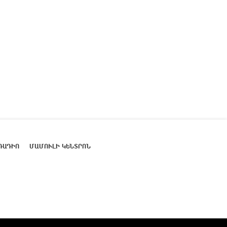
ՌԱԴԻՈ
ՄԱՄՈՒԼԻ ԿԵՆՏՐՈՆ