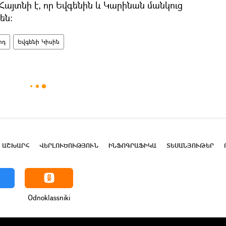
 Հայտնի է, որ Եվգենին և Կարինան մանկուց
են:
րդ
Եվգենի Կիսին
ԱՇԽԱՐՀ
ՎԵՐԼՈՒԾՈՒԹՅՈՒՆ
ԻՆՖՈԳՐԱՖԻԿԱ
ՏԵՍԱՆՅՈՒԹԵՐ
Odnoklassniki