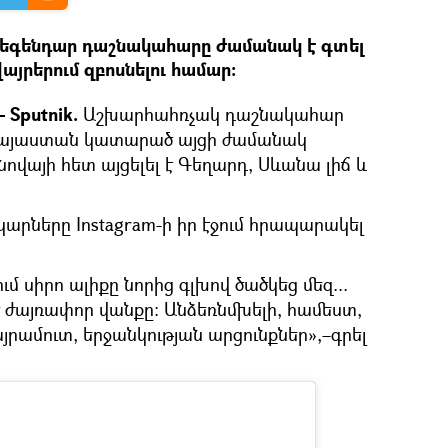
լեգենդար դաշնակահարը ժամանակ է գտել
յրերում զբոսնելու համար։
 Sputnik.
Աշխարհահռչակ դաշնակահար
 Հայաստան կատարած այցի ժամանակ
ովայի հետ այցելել է Գեղարդ, Սևանա լիճ և
ները Instagram-ի իր էջում հրապարակել
մ սիրո ալիքը նորից գլխով ծածկեց մեզ...
 ժայռափոր վանքը։ Անձեռնմխելի, համեստ,
այրամուտ, երջանկության արցունքներ»,–գրել