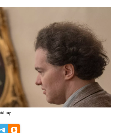
սանկար