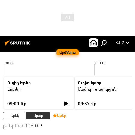
ՀԱՅ
Արմենիա
00:00
01:00
Ուղիղ եթեր
Ուղիղ եթեր
Լուրեր
Մամուլի տեսություն
09:00
09:35
6 ր
4 ր
Երեկ
Այսօր
Եթեր
ք. Երևան
106.0