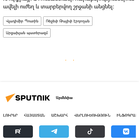
ավելի ուժեղ և տարբերվող շրջանի անցնել։
Վլադիմիր Պուտին
Ռեջեփ Թայիփ Էրդողան
Արցախյան պատերազմ
Արմենիա
ԼՈՒՐԵՐ
ՀԱՅԱՍՏԱՆ
ԱՇԽԱՐՀ
ՎԵՐԼՈՒԾՈՒԹՅՈՒՆ
ԻՆՖՈԳՐԱՖ