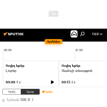
ՀԱՅ
Արմենիա
00:00
01:00
Ուղիղ եթեր
Ուղիղ եթեր
Լուրեր
Մամուլի տեսություն
09:00
09:15
5 ր
2 ր
Երեկ
Այսօր
Եթեր
ք. Երևան
106.0