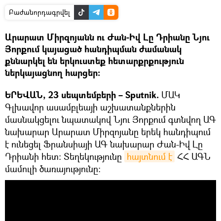
Բաժանորդագրվել
Արարատ Միրզոյանն ու Ժան-Իվ Լը Դրիանը Նյու
Յորքում կայացած հանդիպման ժամանակ
քննարկել են երկուստեք հետարքրքություն
ներկայացնող հարցեր։
ԵՐԵՎԱՆ, 23 սեպտեմբերի – Sputnik.
ՄԱԿ
Գլխավոր ասամբլեայի աշխատանքներին
մասնակցելու նպատակով Նյու Յորքում գտնվող ԱԳ
նախարար Արարատ Միրզոյանը երեկ հանդիպում
է ունեցել Ֆրանսիայի ԱԳ նախարար Ժան-Իվ Լը
Դրիանի հետ։ Տեղեկությունը
հայտնում է
ՀՀ ԱԳՆ
մամուլի ծառայությունը։