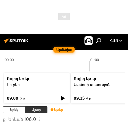
ՀԱՅ
Արմենիա
00:00
01:00
Ուղիղ եթեր
Ուղիղ եթեր
Լուրեր
Մամուլի տեսություն
09:00
09:35
6 ր
4 ր
Երեկ
Այսօր
Եթեր
ք. Երևան
106.0