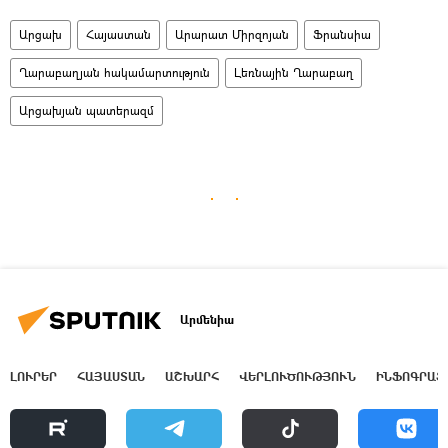
Արցախ
Հայաստան
Արարատ Միրզոյան
Ֆրանսիա
Ղարաբաղյան հակամարտություն
Լեռնային Ղարաբաղ
Արցախյան պատերազմ
Արմենիա
ԼՈՒՐԵՐ
ՀԱՅԱՍՏԱՆ
ԱՇԽԱՐՀ
ՎԵՐԼՈՒԾՈՒԹՅՈՒՆ
ԻՆՖՈԳՐԱՖ