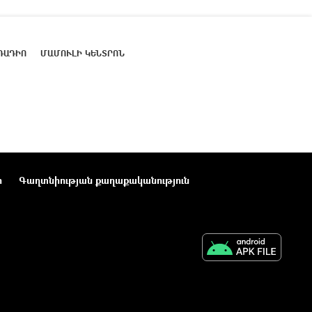
ՌԱԴԻՈ
ՄԱՄՈՒԼԻ ԿԵՆՏՐՈՆ
ր
Գաղտնիության քաղաքականություն