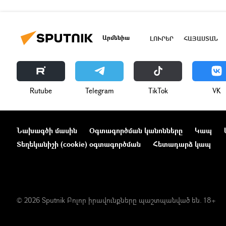
Արմենիա
ԼՈՒՐԵՐ
ՀԱՅԱՍՏԱՆ
Rutube
Telegram
ТikТоk
VK
Նախագծի մասին
Օգտագործման կանոնները
Կապ
Տեղեկանիշի (cookie) օգտագործման
Հետադարձ կապ
© 2026 Sputnik Բոլոր իրավունքները պաշտպանված են. 18+