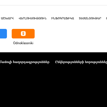
ԱՇԽԱՐՀ
ՎԵՐԼՈՒԾՈՒԹՅՈՒՆ
ԻՆՖՈԳՐԱՖԻԿԱ
ՏԵՍԱՆՅՈՒԹԵՐ
Odnoklassniki
Մամուլի հաղորդագրություններ
Ընկերությունների նորություննե