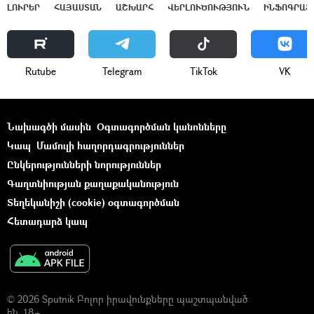
ԼՈՒՐԵՐ
ՀԱՅԱՍՏԱՆ
ԱՇԽԱՐՀ
ՎԵՐԼՈՒԾՈՒԹՅՈՒՆ
ԻՆՖՈԳՐԱՖ
Rutube
Telegram
ТikТоk
VK
Նախագծի մասին
Օգտագործման կանոնները
Կապ
Մամուլի հաղորդագրություններ
Ընկերությունների նորություններ
Գաղտնիության քաղաքականություն
Տեղեկանիշի (cookie) օգտագործման
Հետադարձ կապ
© 2026 Sputnik Բոլոր իրավունքները պաշտպանված
են. 18+