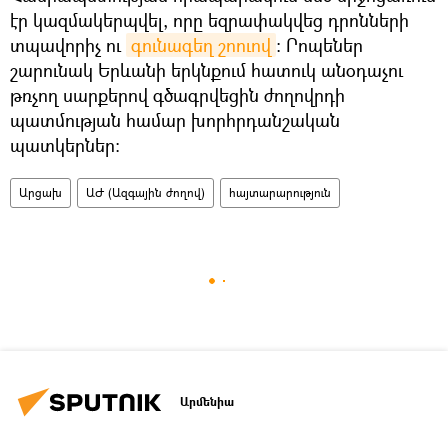
էր կազմակերպվել, որը եզրափակվեց դրոնների
տպավորիչ ու
գունագեղ շոուով
։ Րոպեներ
շարունակ Երևանի երկնքում հատուկ անօդաչու
թռչող սարքերով գծագրվեցին ժողովրդի
պատմության համար խորհրդանշական
պատկերներ։
Արցախ
ԱԺ (Ազգային ժողով)
հայտարարություն
Արմենիա