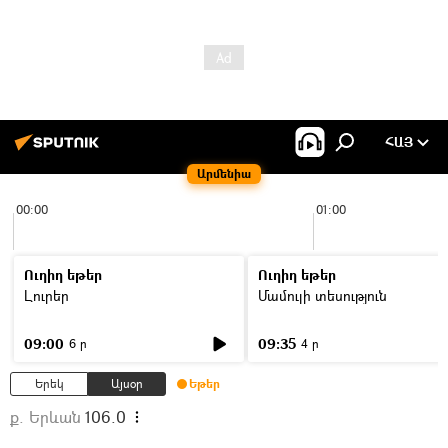
ՀԱՅ
Արմենիա
00:00
01:00
Ուղիղ եթեր
Ուղիղ եթեր
Լուրեր
Մամուլի տեսություն
09:00
09:35
6 ր
4 ր
Երեկ
Այսօր
Եթեր
ք. Երևան
106.0