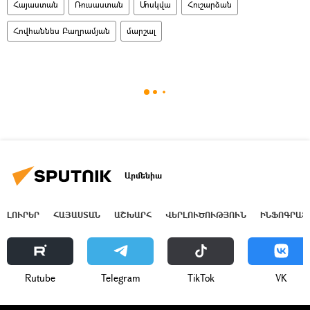
Հայաստան
Ռուսաստան
Մոսկվա
Հուշարձան
Հովհաննես Բաղրամյան
մարշալ
Արմենիա
ԼՈՒՐԵՐ
ՀԱՅԱՍՏԱՆ
ԱՇԽԱՐՀ
ՎԵՐԼՈՒԾՈՒԹՅՈՒՆ
ԻՆՖՈԳՐԱՖ
Rutube
Telegram
ТikТоk
VK