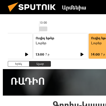
Արմենիա
13:00
Ուղիղ եթեր
Ուղիղ եթ
Լուրեր
Լուրեր
13:00
14:00
7 ր
7 ր
Երեկ
Այսօր
ՌԱԴԻՈ
Գորիս-Կապ