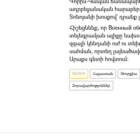
Գորիս-Կապան ճանապարհի
ադրբեջանական հարաբերու
Տոնոյանի խոսքով` դրանք լ
Հիշեցնենք, որ Военный о
տելեգրամյան ալիքը նախ
զգալի կենդանի ուժ ու տ
սահման, որտեղ լայնածավ
Արաքս գետի հովտում:
ՌԱԴԻՈ
Հայաստան
Թուրքիա
Զորավարժություններ