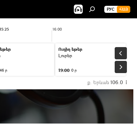
РУС
ՀԱՅ
15:25
16:00
 եթեր
Ուղիղ եթեր
ր
Լուրեր
19:00
46 ր
0 ր
ք. Երևան
106.0