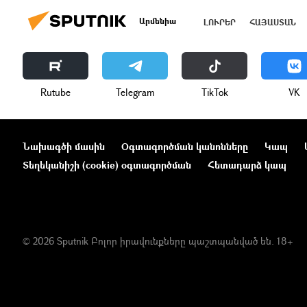
Արմենիա
ԼՈՒՐԵՐ
ՀԱՅԱՍՏԱՆ
Rutube
Telegram
ТikТоk
VK
Նախագծի մասին
Օգտագործման կանոնները
Կապ
Տեղեկանիշի (cookie) օգտագործման
Հետադարձ կապ
© 2026 Sputnik Բոլոր իրավունքները պաշտպանված են. 18+