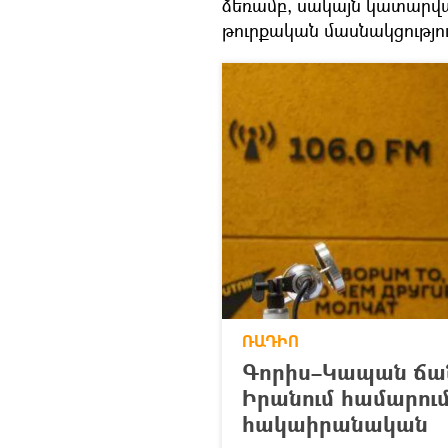
ձեռամբ, սակայն կատարված
թուրքական մասնակցությու
ՌԱԴԻՈ
Գորիս–Կապան ճա
Իրանում համարում
հակաիրանական