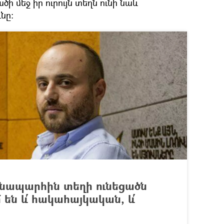
ի մեջ իր ուրույն տեղն ունի նաև
նը։
նապարհին տեղի ունեցածն
 են և՛ հակահայկական, և՛