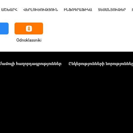
ԱՇԽԱՐՀ
ՎԵՐԼՈՒԾՈՒԹՅՈՒՆ
ԻՆՖՈԳՐԱՖԻԿԱ
ՏԵՍԱՆՅՈՒԹԵՐ
Odnoklassniki
Մամուլի հաղորդագրություններ
Ընկերությունների նորություննե