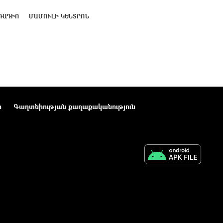
ՌԱԴԻՈ
ՄԱՄՈՒԼԻ ԿԵՆՏՐՈՆ
ր
Գաղտնիության քաղաքականություն