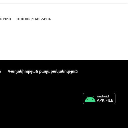
ՌԱԴԻՈ
ՄԱՄՈՒԼԻ ԿԵՆՏՐՈՆ
ր
Գաղտնիության քաղաքականություն