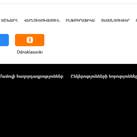
ԱՇԽԱՐՀ
ՎԵՐԼՈՒԾՈՒԹՅՈՒՆ
ԻՆՖՈԳՐԱՖԻԿԱ
ՏԵՍԱՆՅՈՒԹԵՐ
Odnoklassniki
Մամուլի հաղորդագրություններ
Ընկերությունների նորություննե