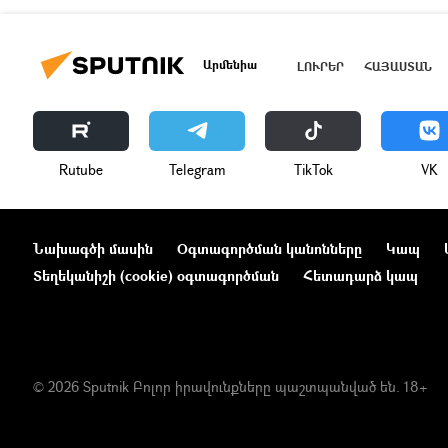
Արմենիա
ԼՈՒՐԵՐ
ՀԱՅԱՍՏԱՆ
Rutube
Telegram
ТikТоk
VK
Նախագծի մասին
Օգտագործման կանոնները
Կապ
Տեղեկանիշի (cookie) օգտագործման
Հետադարձ կապ
© 2026 Sputnik Բոլոր իրավունքները պաշտպանված են. 18+