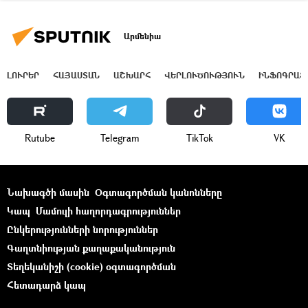
Արմենիա
ԼՈՒՐԵՐ
ՀԱՅԱՍՏԱՆ
ԱՇԽԱՐՀ
ՎԵՐԼՈՒԾՈՒԹՅՈՒՆ
ԻՆՖՈԳՐԱՖ
Rutube
Telegram
ТikТоk
VK
Նախագծի մասին
Օգտագործման կանոնները
Կապ
Մամուլի հաղորդագրություններ
Ընկերությունների նորություններ
Գաղտնիության քաղաքականություն
Տեղեկանիշի (cookie) օգտագործման
Հետադարձ կապ