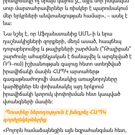
իրավիճակը ոչ միայն կայուն չէ, այլև նոր իսկապես
սուր մարտահրավերներ և ռիսկեր է պարունակում
մեր երկրների անվտանգության համար», – ասել է
նա։
Նա նշել է, որ Աֆղանստանից ԱՄՆ-ի և նրա
դաշնակիցների զորքերի, մեղմ ասած, հապճեպ
դուրսբերումից և թալիբների շարժման ("Թալիբան"
շարժումը ահաբեկչական է ճանաչվել և արգելված է
ՌԴ–ում) իշխանության գալուց հետո ստեղծված
իրավիճակի մասին ՀԱՊԿ արտահերթ
գագաթնաժողովի մասնակից առաջնորդները
կարծիքներ են փոխանակել այդ երկրում
իրավիճակի կտրուկ փոփոխման հետ կապված
վտանգների մասին։
Պուտինը ներողություն է խնդրել ՀԱՊԿ 
գործընկերներից
«Բոլորն համաձայնեցին այն եզրահանգման հետ,