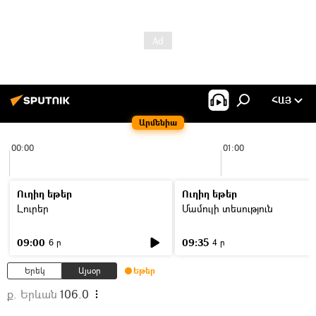
ՀԱՅ
Արմենիա
00:00
01:00
Ուղիղ եթեր
Ուղիղ եթեր
Լուրեր
Մամուլի տեսություն
09:00
09:35
6 ր
4 ր
Երեկ
Այսօր
Եթեր
ք. Երևան
106.0