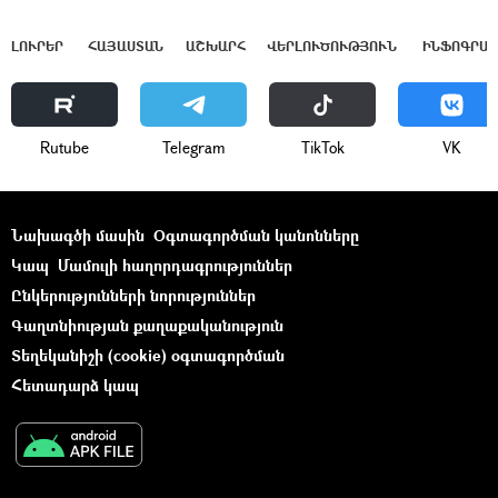
ԼՈՒՐԵՐ
ՀԱՅԱՍՏԱՆ
ԱՇԽԱՐՀ
ՎԵՐԼՈՒԾՈՒԹՅՈՒՆ
ԻՆՖՈԳՐԱՖ
Rutube
Telegram
ТikТоk
VK
Նախագծի մասին
Օգտագործման կանոնները
Կապ
Մամուլի հաղորդագրություններ
Ընկերությունների նորություններ
Գաղտնիության քաղաքականություն
Տեղեկանիշի (cookie) օգտագործման
Հետադարձ կապ