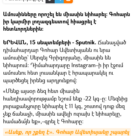
Ամուսինները որոշել են միասին նիհարել։ Գոհարն
իր կարմիր լողազգեստով հիացրել է
հետևորդներին։
ԵՐԵՎԱՆ, 15 սեպտեմբերի - Sputnik.
Ճանաչված
դիմահարդար Գոհար Ավետիսյանն ու նրա
ամուսինը` Սերգեյ Գրիգորյանը, միասին են
նիհարում։ Դիմահարդարը Instagram–ի իր էջում
ամուսնու հետ լուսանկար է հրապարակել ու
պարծեցել իրենց արդյունքով։
«Մենք այսօր ձեզ հետ միասին
հանդիսավորությամբ նշում ենք -22 կգ–ը։ Մեզնից
յուրաքանչյուրը նիհարել է 11 կգ, շուտով դուք մեզ
չեք ճանաչի, միասին ավելի ուրախ է նիհարելը,
համաձա՞յն եք»,–գրել է Գոհարը։
«Ասեք, որ շքեղ է». Գոհար Ավետիսյանը շպարել 