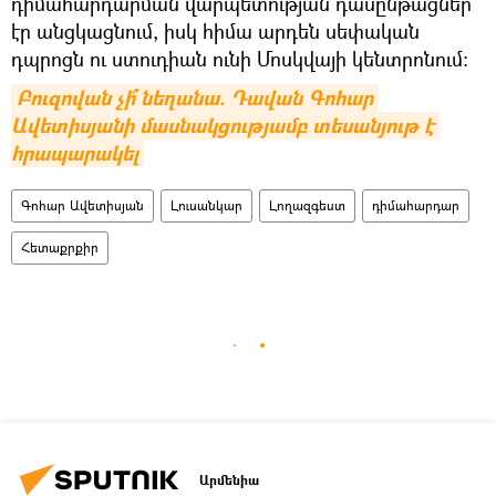
դիմահարդարման վարպետության դասընթացներ
էր անցկացնում, իսկ հիմա արդեն սեփական
դպրոցն ու ստուդիան ունի Մոսկվայի կենտրոնում։
Բուզովան չի՞ նեղանա. Դավան Գոհար 
Ավետիսյանի մասնակցությամբ տեսանյութ է 
հրապարակել
Գոհար Ավետիսյան
Լուսանկար
Լողազգեստ
դիմահարդար
Հետաքրքիր
Արմենիա