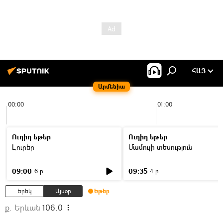
ՀԱՅ
Արմենիա
00:00
01:00
Ուղիղ եթեր
Ուղիղ եթեր
Լուրեր
Մամուլի տեսություն
09:00
09:35
6 ր
4 ր
Երեկ
Այսօր
Եթեր
ք. Երևան
106.0